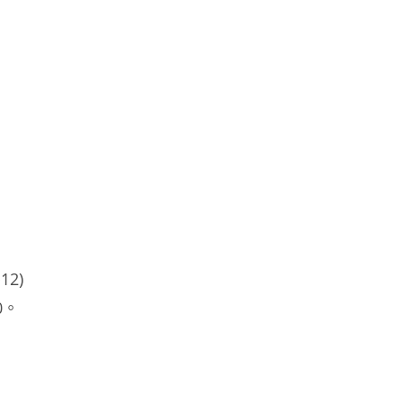
桃
紅
版
60
日
份
447g
數
量
12)
0。