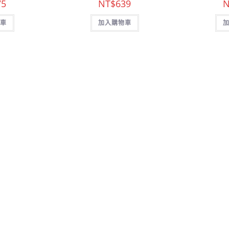
75
NT$
639
N
車
加入購物車
商品分類
ASAHI
DHC
FANCL
日本藥妝
2026 -日本DHC代購 FANCL ASAHI 敗日貨