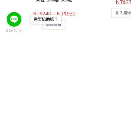
NT$
3
價
NT$
240
–
NT$
930
加入購物
格
需要協助嗎？
範
此
選擇規格
圍：
產
NT$240
品
到
有
NT$930
多
種
款
式。
可
在
產
聯繫LINE客服
品
頁
面
選
擇
選
項