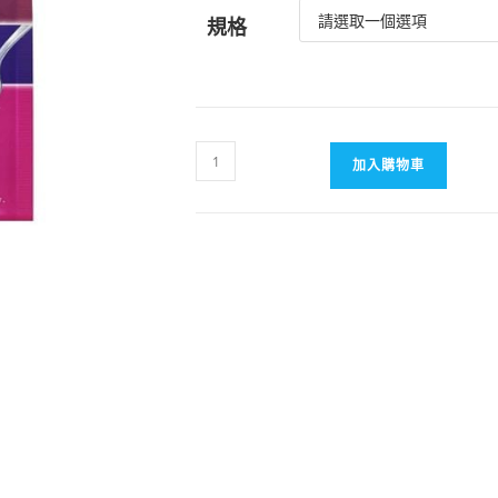
規格
【日
加入購物車
本
ASAHI
代
購】
Asahi
朝
日
膠
原
蛋
白
粉