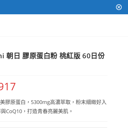
hi 朝日 膠原蛋白粉 桃紅版 60日份
,917
價
格
範
圍：
NT$777
級完美膠原蛋白，5300mg高濃萃取，粉末細緻好入
到
NT$2,917
與CoQ10，打造青春亮麗美肌。