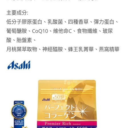
蛋
白
主要成分:
粉
低分子膠原蛋白、乳酸菌、四種香草、彈力蛋白、
金
色
葡萄醣胺、CoQ10、維他命C、食物纖維、玻尿
加
酸、胎盤素、
強
月桃葉萃取物、神經醯胺、蜂王乳菁華、燕窩精華
版
50
日
份
378g
數
量