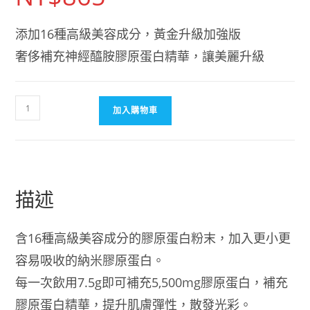
添加16種高級美容成分，黃金升級加強版
奢侈補充神經醯胺膠原蛋白精華，讓美麗升級
【日
加入購物車
本
ASAHI
代
購】
Asahi
描述
朝
日
含16種高級美容成分的膠原蛋白粉末，加入更小更
黃
容易吸收的納米膠原蛋白。
金
膠
每一次飲用7.5g即可補充5,500mg膠原蛋白，補充
原
膠原蛋白精華，提升肌膚彈性，散發光彩。