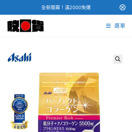
全新開幕！滿2000免運
Skip
選單
to
content
🔍