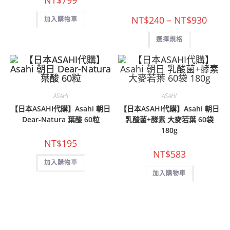
NT$
799
價
NT$
240
–
NT$
930
加入購物車
格
範
此
選擇規格
圍：
產
NT$24
品
到
有
NT$93
多
種
款
式。
可
ASAHI
ASAHI
在
產
【日本ASAHI代購】Asahi 朝日
【日本ASAHI代購】Asahi 朝日
品
Dear-Natura 葉酸 60粒
乳酸菌+酵素 大麥若葉 60袋
頁
面
180g
選
擇
NT$
195
選
NT$
583
項
加入購物車
加入購物車