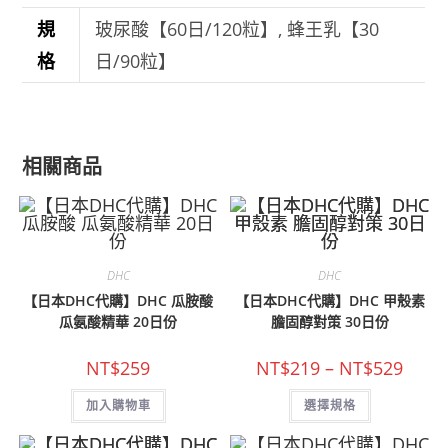
規
玻尿酸【60日/120粒】, 蜂王乳【30
格
日/90粒】
相關商品
DHC
DHC
【日本DHC代購】DHC 瓜胺酸
【日本DHC代購】DHC 甲殼素
瓜氨酸精華 20日份
膽固醇對策 30日份
價
NT$
259
NT$
219
–
NT$
529
格
範
此
加入購物車
選擇規格
圍：
產
NT$21
品
到
有