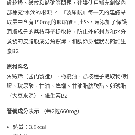
膚乾燥、皺紋和鬆弛等問題，建議使用補充劑從內
王
部補充“水潤的根源”。 『玻尿酸』每一天的建議攝
乳
30
取量中含有150mg的玻尿酸。此外，還添加了保護
日/60
潤膚成分的荔枝種子提取物、防止外部刺激和水分
日
蒸發的皮脂膜成分角鯊烯，和調節身體狀況的維生
份
數
素B2
量
原材料名
角鯊烯（國內製造）、橄欖油、荔枝種子提取物/明
膠、玻尿酸、甘油、蜂蠟、甘油脂肪酸酯、卵磷脂
（大豆來源）、維生素B2
營養成分表示
（每2粒660mg）
熱量：3.8kcal