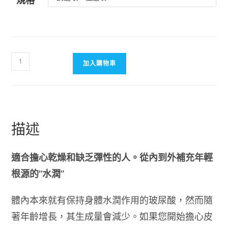
【日
加入購物車
本
DHC
代
購】
DHC
描述
水
潤
適合擔心乾燥和缺乏彈性的人。從內到外補充年輕
補
根源的“水潤”
給
玻
尿
體內本來就有保持身體水潤作用的玻尿酸，然而隨
酸
著年齡增長，其生成量會減少。如果您開始擔心皮
蜂