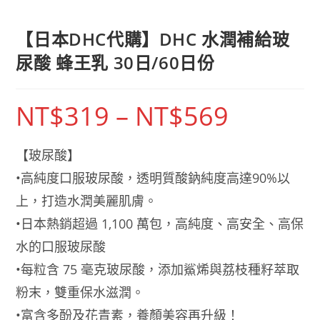
【日本DHC代購】DHC 水潤補給玻
尿酸 蜂王乳 30日/60日份
NT$
319
–
NT$
569
價
格
範
圍：
NT$319
【玻尿酸】
到
NT$569
•高純度口服玻尿酸，透明質酸鈉純度高達90%以
上，打造水潤美麗肌膚。
•日本熱銷超過 1,100 萬包，高純度、高安全、高保
水的口服玻尿酸
•每粒含 75 毫克玻尿酸，添加鯊烯與荔枝種籽萃取
粉末，雙重保水滋潤。
•富含多酚及花青素，養顏美容再升級！