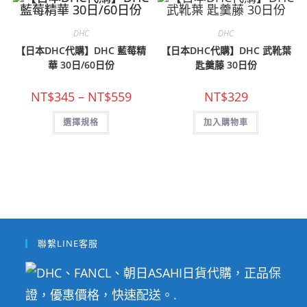
NT$52
多
種
款
式。
DHC
DHC
可
在
【日本DHC代購】DHC 藍莓精
【日本DHC代購】DHC 武靴葉
產
華 30日/60日份
匙羹藤 30日份
品
頁
面
價
NT$
345
–
NT$
559
NT$
329
選
格
擇
範
此
選
選擇規格
圍：
加入購物車
產
項
NT$345
品
到
有
NT$559
多
種
款
式。
可
在
產
品
頁
面
聯繫LINE客服
選
擇
選
項