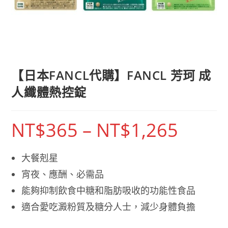
【日本FANCL代購】FANCL 芳珂 成
人纖體熱控錠
NT$
365
–
NT$
1,265
價
格
範
圍：
NT$365
大餐剋星
到
NT$1,265
宵夜、應酬、必需品
能夠抑制飲食中糖和脂肪吸收的功能性食品
適合愛吃澱粉質及糖分人士，減少身體負擔