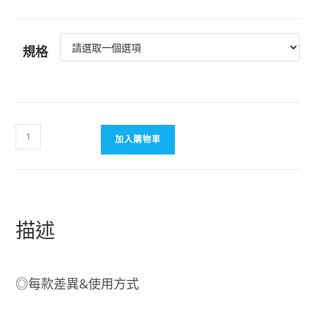
規格
【日
加入購物車
本
FANCL
代
購】
FANCL
描述
芳
珂
成
◎每款差異&使用方式
人
纖