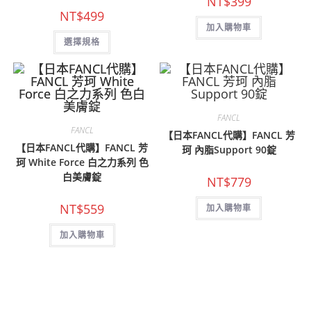
NT$
399
NT$
499
加入購物車
此
選擇規格
產
品
有
多
種
款
式。
可
FANCL
在
FANCL
產
【日本FANCL代購】FANCL 芳
品
【日本FANCL代購】FANCL 芳
珂 內脂Support 90錠
頁
面
珂 White Force 白之力系列 色
選
白美膚錠
擇
NT$
779
選
項
NT$
559
加入購物車
加入購物車