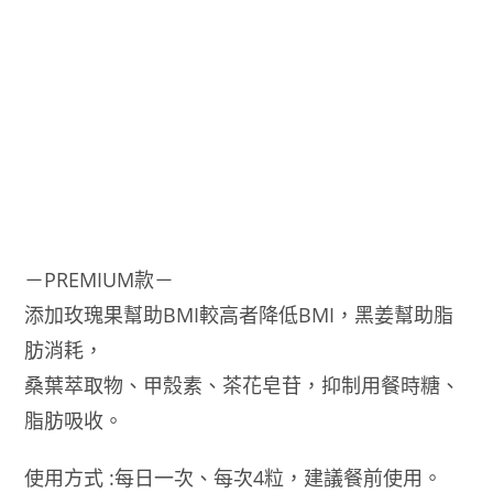
體
熱
控
錠
數
量
－PREMIUM款－
添加玫瑰果幫助BMI較高者降低BMI，黑姜幫助脂
肪消耗，
桑葉萃取物、甲殼素、茶花皂苷，抑制用餐時糖、
脂肪吸收。
使用方式 :每日一次、每次4粒，建議餐前使用。