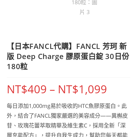
【日本FANCL代購】FANCL 芳珂 新
版 Deep Charge 膠原蛋白錠 30日份
180粒
NT$
409
–
NT$
1,099
價
格
範
圍：
NT$409
每日添加1,000mg易於吸收的HTC魚膠原蛋白。此
到
NT$1,099
外，結合了FANCL獨家嚴選的美容成分——異槲皮
苷、玫瑰花蕾萃取精華及維生素C，採用全新「深
層充能配方」，提升自我生成力，幫助您每天都能