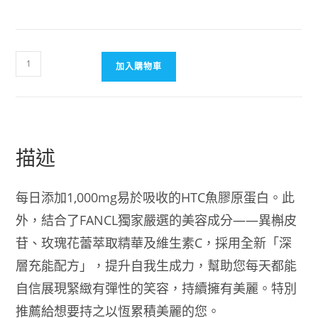
【日
加入購物車
本
FANCL
代
購】
FANCL
描述
芳
珂
每日添加1,000mg易於吸收的HTC魚膠原蛋白。此
新
外，結合了FANCL獨家嚴選的美容成分——異槲皮
版
Deep
苷、玫瑰花蕾萃取精華及維生素C，採用全新「深
Charge
層充能配方」，提升自我生成力，幫助您每天都能
膠
自信展現緊緻有彈性的笑容，持續擁有美麗。特別
原
蛋
推薦給想要持之以恆累積美麗的您。