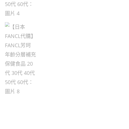
芳
珂
年
齡
分
層
補
充
保
健
食
品
20
代
30
代
40
代