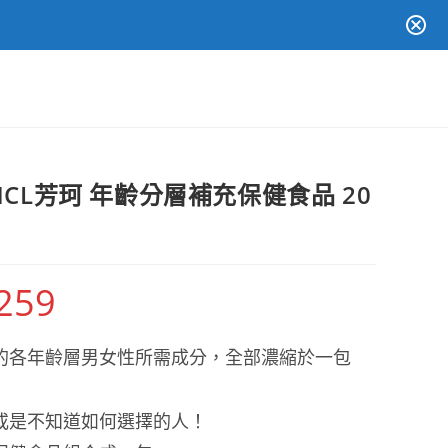
NCL芳珂 年齡分層補充保健食品 20
,259
價
格
範
圍：
NT$589
的各年齡層男女性所需成分，全部濃縮於一包
到
NT$1,259
或是不知道如何選擇的人！