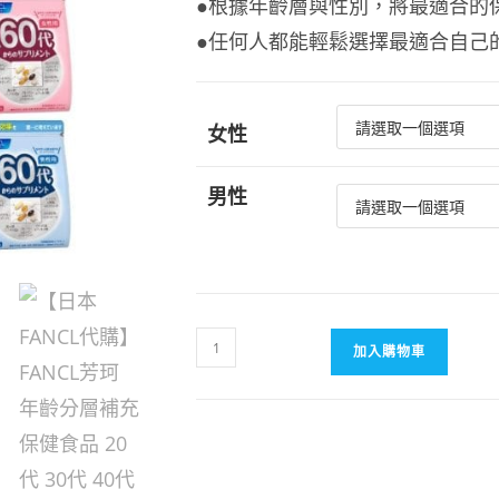
●根據年齡層與性別，將最適合的
●任何人都能輕鬆選擇最適合自己
女性
男性
【日
加入購物車
本
FANCL
代
購】
FANCL