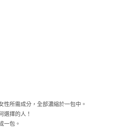
50
代
60
代
數
量
女性所需成分，全部濃縮於一包中。
何選擇的人！
成一包。