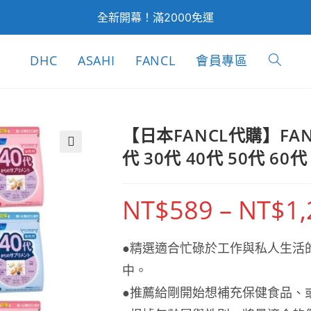
全新開幕！滿2000免運
DHC
ASAHI
FANCL
會員專區
Toggle
website
【日本FANCL代購】FA
代 30代 40代 50代 60代
🔍
search
NT$
589
–
NT$
1
●精選適合忙碌於工作與私人生活
中。
●推薦給剛開始想補充保健食品、