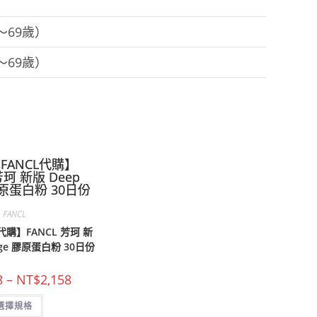
0～69歲）
0～69歲）
FANCL
代購】FANCL 芳珂 新
arge 膠原蛋白粉 30日份
價
8
–
NT$
2,158
格
範
此
選擇規格
圍：
產
NT$748